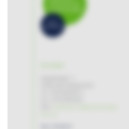
Kontakt
Engelsbergstr. 2
97980 Bad Mergentheim
Tel. 07931/96494-0
Fax. 07931/964949
Mail:
kundenservice@tauberenergie-
kuhn.de
Netz / Stördienst: