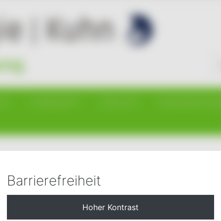
Su
r
E-Mobilität
Service
Erneuerbare Ener
Barrierefreiheit
e den AcrobatReader nicht installiert haben, können Sie sic