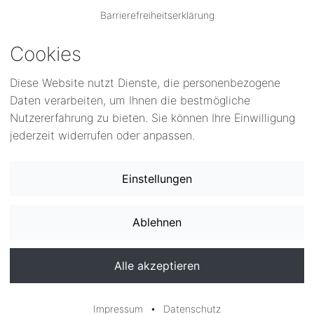
Barrierefreiheitserklärung
trom ab 01.01.25
Cookies
trom ab 01.07.24
Diese Website nutzt Dienste, die personenbezogene
trom ab 01.01.24
Daten verarbeiten, um Ihnen die bestmögliche
Nutzererfahrung zu bieten. Sie können Ihre Einwilligung
trom ab 01.01.23
jederzeit widerrufen oder anpassen.
1.07.22
03.22
2
•
Impressum
Datenschutz