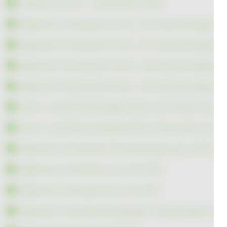
Hinweis zu § 41 a - dynamische Tarife
Allgemeine Strompreise Grund- und Ersatzversorgung S
Allgemeine Strompreise Grund- und Ersatzversorgung S
Allgemeine Strompreise Grund- und Ersatzversorgung S
Allgemeine Strompreise Grund- und Ersatzversorgung S
Grund- und Ersatzversorgung Strom ab 01.05.22 bzw. 0
Grund- und Ersatzversorgung Strom Neukunden ab 15.
Allgemeine Strompreise Grundversorgung ab 01.03.202
Allgemeine Strompreise ab 01.04.2020
Allgemeine Strompreise ab 01.10.2019
Allgemeine Geschäftsbedingungen TauberEnergie Kuhn