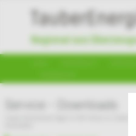
Home
Unternehmen
Tarifrechne
Kundenportal
Service - Downloads
Unsere Informationen liegen im PDF-Format vor. Sollten Si
downloaden.