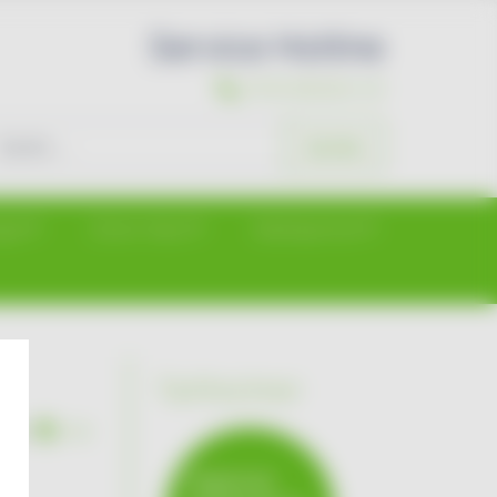
Service Hotline
07931/96494-44
chen
Suchen
gie
Strom-Netz
Marktpartner
Tarifrechner
h ihn
hier