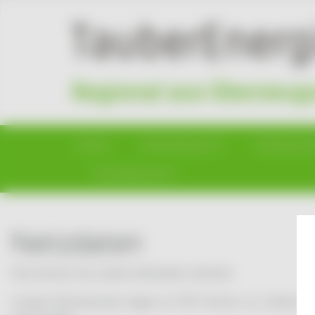
Home
Unternehmen
Tarifrechne
Kundenportal
Netzdaten
Hier können Sie unsere Netzdaten abrufen.
Unsere Informationen liegen im PDF-Format vor. Sollten Si