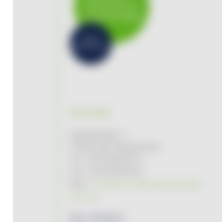
Kontakt
Engelsbergstr. 2
97980 Bad Mergentheim
Tel. 07931/96494-0
Fax. 07931/964949
Mail:
kundenservice@tauberenergie-
kuhn.de
Netz / Stördienst: