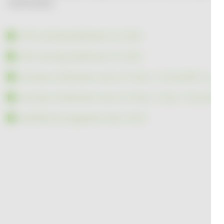
downloaden.
TEK-Hochlastzeitfenster für 2026
TEK-Hochlastzeitfenster für 2025
Hochlast-Zeitfenster nach § 19 Abs. 2 StromNEV im Ja
Hochlast-Zeitfenster nach § 19 Abs. 2 Satz 1 StromNE
Veröffentlichungsdaten Netz 2023