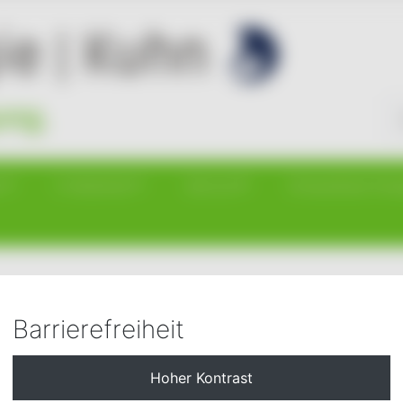
Su
r
E-Mobilität
Service
Erneuerbare Ener
Barrierefreiheit
e den AcrobatReader nicht installiert haben, können Sie sich