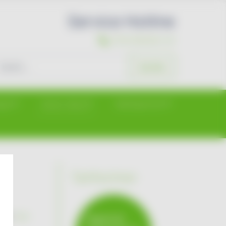
Service Hotline
07931/96494-44
chen
Suchen
gie
Strom-Netz
Marktpartner
Tarifrechner
 ihn
hier