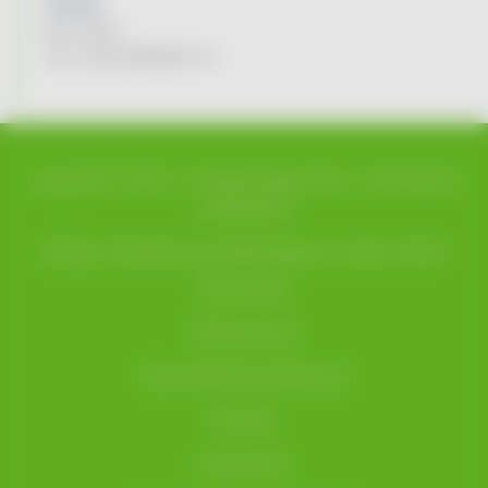
Vertrieb:
Karl Kuhn
Tel. 07931/96494-14
©
copyright
2023 –
TauberEnergie Kuhn
– Alle Rechte
vorbehalten
Design & Realisierung
Werbeagentur Hüper GmbH
Downloads
Datenschutz
Barrierefreiheitserklärung
Kontakt
Impressum