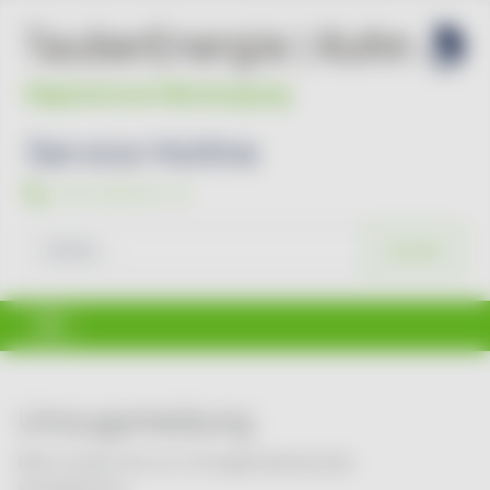
Service Hotline
07931/96494-44
Suchen
Suchen
Umzugsmeldung
Bitte nutzen Sie zur Umzugsmeldung das
Kundenportal
.