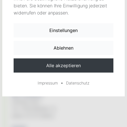
bieten. Sie können Ihre Einwilligung jederzeit
widerrufen oder anpassen.
Kontakt
Engelsbergstr. 2
97980 Bad Mergentheim
Tel. 07931/96494-0
Fax. 07931/964949
•
Mail:
kundenservice@tauberenergie-kuhn.de
Impressum
Datenschutz
Netz / Stördienst:
Andreas Kuhn
Tel. 07931/96494-13
Mobil 0171/1729603