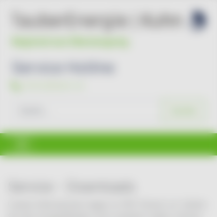
Service Hotline
07931/96494-44
Suchen
Suchen
Service - Downloads
Unsere Informationen liegen im PDF-Format vor. Sollten
Sie den AcrobatReader nicht installiert haben, können