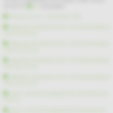
Sie sich ihn
hier
downloaden.
Hinweis zu § 41 a - dynamische Tarife
Allgemeine Strompreise Grund- und Ersatzversorgung
Strom ab 01.01.25
Allgemeine Strompreise Grund- und Ersatzversorgung
Strom ab 01.07.24
Allgemeine Strompreise Grund- und Ersatzversorgung
Strom ab 01.01.24
Allgemeine Strompreise Grund- und Ersatzversorgung
Strom ab 01.01.23
Grund- und Ersatzversorgung Strom ab 01.05.22 bzw.
01.07.22
Grund- und Ersatzversorgung Strom Neukunden ab