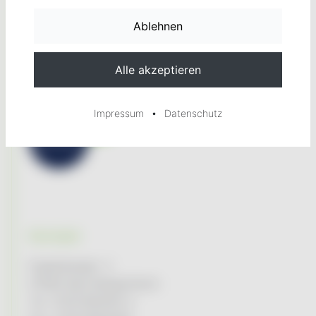
Tarifrechner
•
Impressum
Datenschutz
Kontakt
Engelsbergstr. 2
97980 Bad Mergentheim
Tel. 07931/96494-0