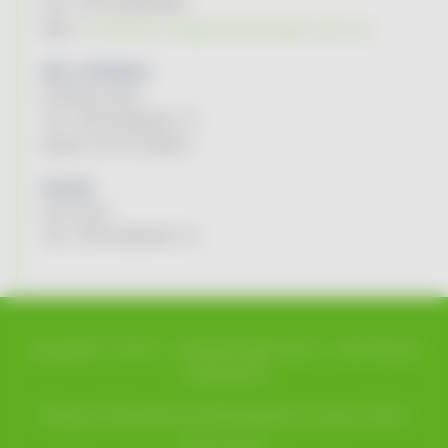
Fax. 07931/964949
Mail:
kundenservice@tauberenergie-kuhn.de
Netz / Stördienst:
Andreas Kuhn
Tel. 07931/96494-13
Mobil 0171/1729603
Vertrieb:
Karl Kuhn
Tel. 07931/96494-14
©
copyright
2023 –
TauberEnergie Kuhn
– Alle Rechte
vorbehalten
Design & Realisierung
Werbeagentur Hüper GmbH