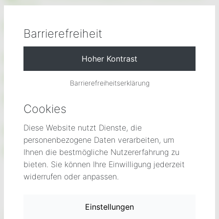
15.03.22
Allgemeine Strompreise Grundversorgung ab
Barrierefreiheit
01.03.2022
Allgemeine Strompreise ab 01.04.2020
Allgemeine Strompreise ab 01.10.2019
Barrierefreiheitserklärung
Allgemeine Geschäftsbedingungen TauberEnergie
Cookies
Kuhn
Diese Website nutzt Dienste, die
Ersatzversorgung Stand 12/2021
personenbezogene Daten verarbeiten, um
Muster Abwendungsvereinbarung
Ihnen die bestmögliche Nutzererfahrung zu
bieten. Sie können Ihre Einwilligung jederzeit
widerrufen oder anpassen.