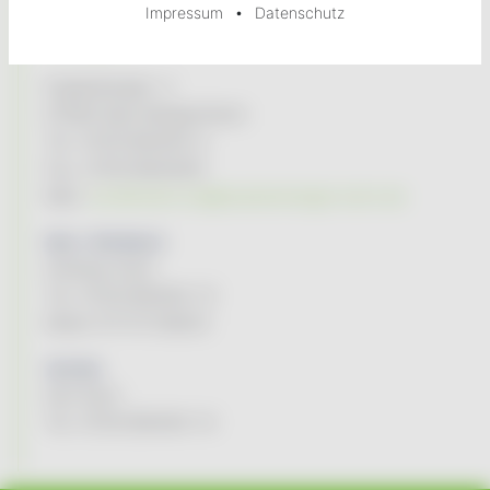
•
Impressum
Datenschutz
Kontakt
Engelsbergstr. 2
97980 Bad Mergentheim
Tel. 07931/96494-0
Fax. 07931/964949
Mail:
kundenservice@tauberenergie-kuhn.de
Netz / Stördienst:
Andreas Kuhn
Tel. 07931/96494-13
Mobil 0171/1729603
Vertrieb:
Karl Kuhn
Tel. 07931/96494-14