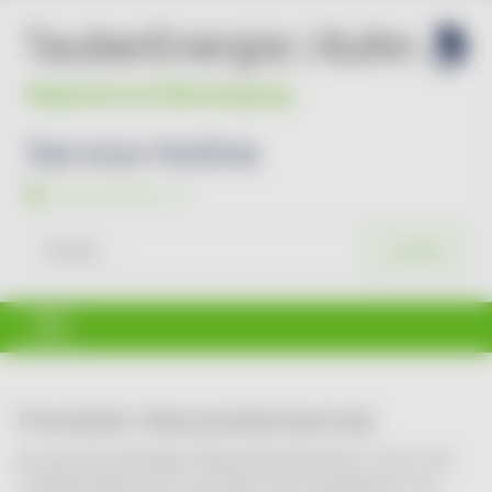
Service Hotline
07931/96494-44
Suchen
Suchen
Preisblatt Messstellenbetrieb
Als grundzuständiger Messstellenbetreiber nimmt die
TauberEnergie Kuhn innerhalb Ihres Netzgebiets die