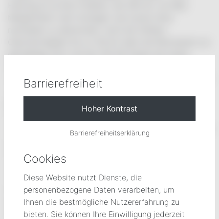
Heizung ist es kein Problem, die 260 km von Bad
Mergentheim nach Stuttgart und zurück ohne
nachladen zu absolvieren. Auch bei höherer
Geschwindigkeit bis zu 154 km lässt die Reichweite nur
geringfügig nach und die 150 kW lassen bei einem
Batteriespeicher von 60 kWh keine Wünsche offen. Ein
tolles Fahrzeug, das erahnen lässt, was in den nächsten
Barrierefreiheit
Jahren elektrisch möglich ist.
Aktuell werden 320 km
Reichweite erreicht.
Geladen habe ich 100 Prozent
Solarstrom vom Kundencenter. Am Montag fahre ich
230 km nach Regensburg und zurück, mit 1 Nachladung
Barrierefreiheitserklärung
an der Autobahn... Ich werde berichten ...
Begeistert von der E-Mobilität, aber naiv, glaubte ich
Cookies
noch 2014, die Strecke von 125 km nach Stuttgart mit
160 km angegebener Reichweite mit dem Mitsubishi
Diese Website nutzt Dienste, die
IMIEV nach Stuttgart zu kommen. Leider reichte es nur
personenbezogene Daten verarbeiten, um
bis zum Komposthof in Zuffenhausen, wo mich die
Ihnen die bestmögliche Nutzererfahrung zu
freundlichen Arbeiter aufladen liessen und ich mit dem
bieten. Sie können Ihre Einwilligung jederzeit