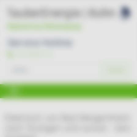
Service Hotline
07931/96494-44
Suchen
Suchen
Elektrisch von Bad Mergentheim
nach Stuttgart und zurück - kein