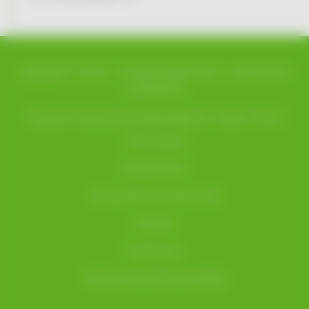
©
copyright
2023 –
TauberEnergie Kuhn
– Alle Rechte
vorbehalten
Design & Realisierung
Werbeagentur Hüper GmbH
Downloads
Datenschutz
Barrierefreiheitserklärung
Kontakt
Impressum
Vertrag Strom/Gas kündigen