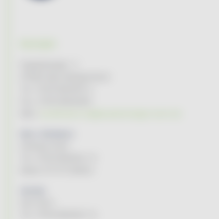
Kontakt
Engelsbergstr. 2
97980 Bad Mergentheim
Tel. 07931/96494-0
Fax. 07931/964949
Mail:
kundenservice@tauberenergie-kuhn.de
Netz / Stördienst:
Andreas Kuhn
Tel. 07931/96494-13
Mobil 0171/1729603
Vertrieb:
Karl Kuhn
Tel. 07931/96494-14